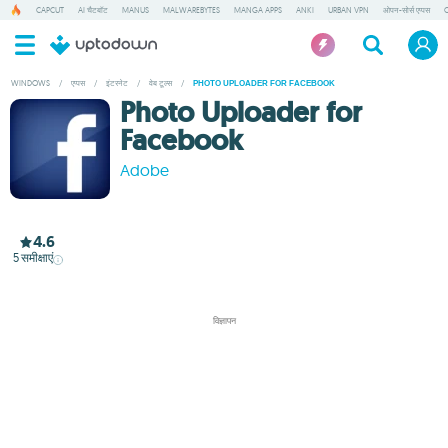
CAPCUT
AI चैटबॉट
MANUS
MALWAREBYTES
MANGA APPS
ANKI
URBAN VPN
ओपन-सोर्स एप्पस
WINDOWS
/
एप्पस
/
इंटरनेट
/
वेब टूल्स
/
PHOTO UPLOADER FOR FACEBOOK
Photo Uploader for
Facebook
Adobe
4.6
5
समीक्षाएं
विज्ञापन