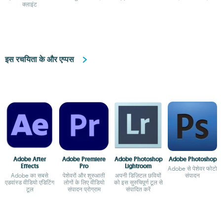
क्लाइंट
बीच फ़ाइलें साझा करें
इस रचयिता के और एप्पस
Adobe After
Adobe Premiere
Adobe Photoshop
Adobe Photoshop
Effects
Pro
Lightroom
Adobe से पेशेवर फोटो
Adobe का सबसे
पेशेवरों और शुरुआती
अपनी डिज़िटल छवियों
संपादन
एडवांस्ड वीडियो एडिटिंग
लोगों के लिए वीडियो
को इस सुरुचिपूर्ण टूल से
टूल
संपादन प्रोग्राम
संपादित करें