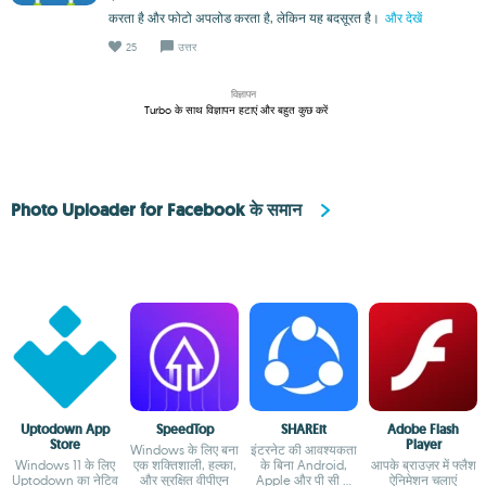
करता है और फोटो अपलोड करता है, लेकिन यह बदसूरत है।
और देखें
25
उत्तर
विज्ञापन
Turbo के साथ विज्ञापन हटाएं और बहुत कुछ करें
Photo Uploader for Facebook के समान
Uptodown App
SpeedTop
SHAREit
Adobe Flash
Store
Player
Windows के लिए बना
इंटरनेट की आवश्यकता
Windows 11 के लिए
एक शक्तिशाली, हल्का,
के बिना Android,
आपके ब्राउज़र में फ्लैश
Uptodown का नेटिव
और सुरक्षित वीपीएन
Apple और पी सी के
ऐनिमेशन चलाएं