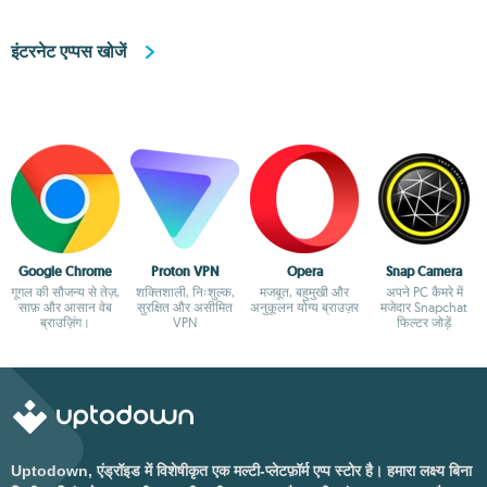
इंटरनेट एप्पस खोजें
Google Chrome
Proton VPN
Opera
Snap Camera
गूगल की सौजन्य से तेज़,
शक्तिशाली, निःशुल्क,
मजबूत, बहुमुखी और
अपने PC कैमरे में
साफ़ और आसान वेब
सुरक्षित और असीमित
अनुकूलन योग्य ब्राउज़र
मजेदार Snapchat
ब्राउज़िंग।
VPN
फिल्टर जोड़ें
Uptodown, एंड्रॉइड में विशेषीकृत एक मल्टी-प्लेटफ़ॉर्म एप्प स्टोर है। हमारा लक्ष्य बिना